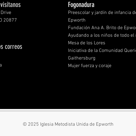
visítanos
Fogonadura
Drive
Preescolar y jardín de infancia d
MD 20877
Epworth
Fundación Ana A. Brito de Epwo
Ayudando a los niños de todo e
Mesa de los Lores
os correos
Iniciativa de la Comunidad Quer
Gaithersburg
a
Mujer fuerza y coraje
© 2025 Iglesia Metodista Unida de Epworth