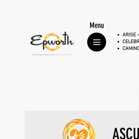
Menu
ARISE -
CELEBR
CAMINO
ASC