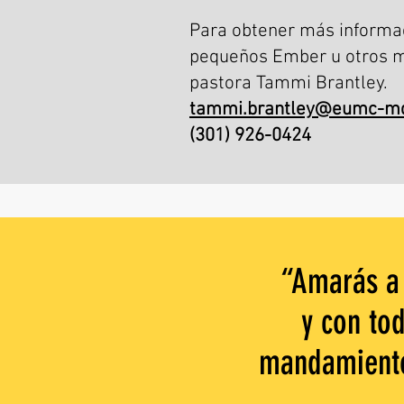
Para obtener más informac
pequeños Ember u otros mi
pastora Tammi Brantley.
tammi.brantley@eumc-md
(301) 926-0424
“Amarás a 
y con to
mandamiento