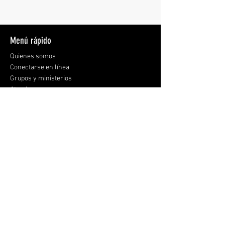
Menú rápido
Quienes somos
Conectarse en línea
Grupos y ministerios
Atender
Dar
¿Qué hay de nuevo?
Contáctanos y visítanos
9008 Rosemont Drive
Gaithersburg, MD 20877
301-926-0424
Suscríbete a los correos electrónicos: