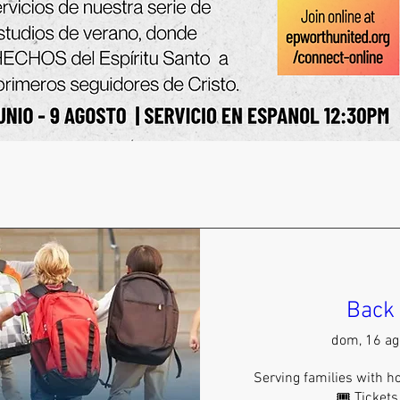
Back 
dom, 16 ag
Serving families with ho
🎟️ Ticket