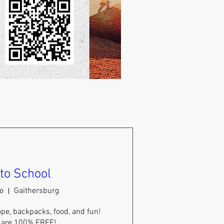
to School
o
Gaithersburg
pe, backpacks, food, and fun! 
s are 100% FREE!