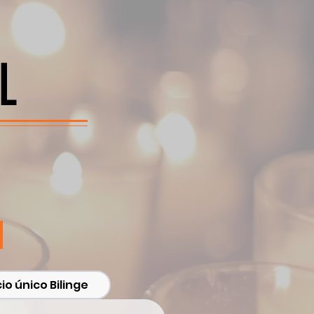
L
io único Bilinge